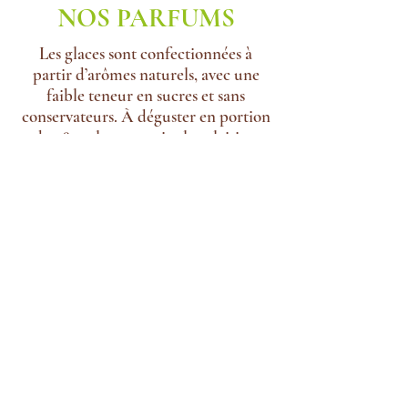
NOS PARFUMS
Les glaces sont confectionnées à
partir d’arômes naturels, avec une
faible teneur en sucres et sans
conservateurs. À déguster en portion
de 480 ml pour varier les plaisirs.
Les classiques
:
Café, caramel au
beurre salé, chocolat, pistache,
praliné, rhum raisins, vanille.
Les fruits rouges
: Cassis, cerise
griotte, fraise, framboise, fruits
rouges, myrtilles.
Les fruits du verger et autres
:
Abricot, citron, citron vert,
clémentine, melon, pamplemousse,
pêche de vigne, poire, pomme,
rhubarbe.