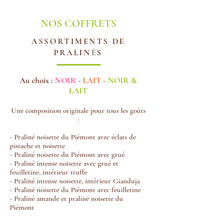
NOS COFFRETS
ASSORTIMENTS DE
PRALIN
É
S
Au choix :
NOIR
-
LAIT
-
NOIR &
LAIT
Une composition originale pour tous les goûts
:
- Praliné noisette du Piémont avec éclats de
pistache et noisette
- Praliné noisette du Piémont avec grué
- Praliné intense noisette avec grué et
feuilletine, intérieur truffe
- Praliné intense noisette, intérieur Gianduja
- Praliné noisette du Piémont avec feuilletine
- Praliné amande et praliné noisette du
Piémont